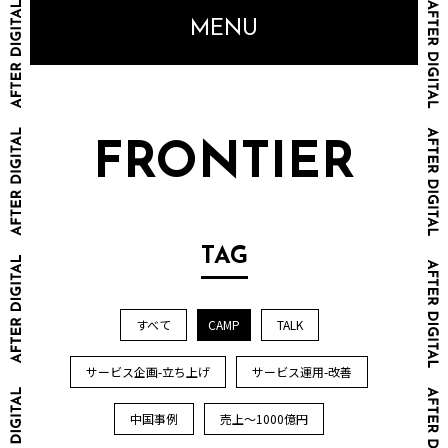
MENU
FRONTIER
TAG
すべて
CAMP
TALK
サービス企画-立ち上げ
サービス運用-改善
中国事例
売上～1000億円