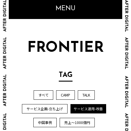
MENU
FRONTIER
TAG
すべて
CAMP
TALK
サービス企画-立ち上げ
サービス運用-改善
中国事例
売上～1000億円