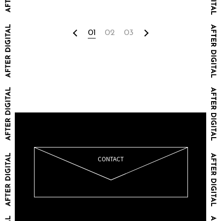
01
02
03
CONTACT