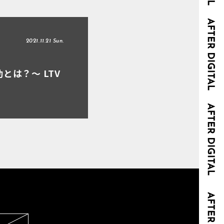
2021.11.21 Sun.
は？～ LTV