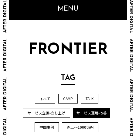
MENU
FRONTIER
TAG
すべて
CAMP
TALK
サービス企画-立ち上げ
サービス運用-改善
中国事例
売上～1000億円