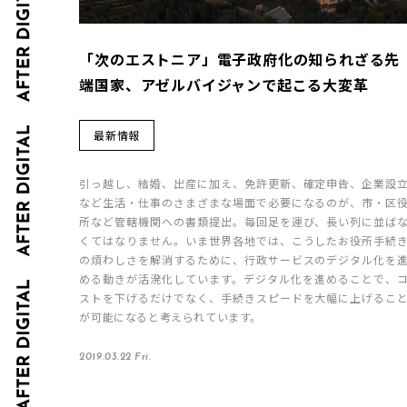
「次のエストニア」電子政府化の知られざる先
端国家、アゼルバイジャンで起こる大変革
最新情報
引っ越し、結婚、出産に加え、免許更新、確定申告、企業設
など生活・仕事のさまざまな場面で必要になるのが、市・区
所など管轄機関への書類提出。毎回足を運び、長い列に並ば
くてはなりません。いま世界各地では、こうしたお役所手続
の煩わしさを解消するために、行政サービスのデジタル化を
める動きが活溌化しています。デジタル化を進めることで、
ストを下げるだけでなく、手続きスピードを大幅に上げるこ
が可能になると考えられています。
2019.03.22 Fri.