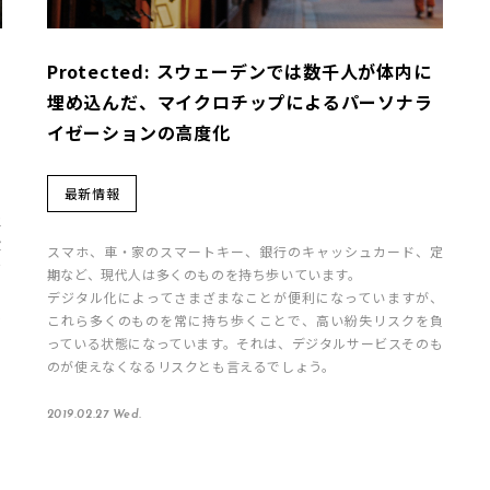
Protected: スウェーデンでは数千人が体内に
埋め込んだ、マイクロチップによるパーソナラ
イゼーションの高度化
最新情報
立
役
スマホ、車・家のスマートキー、銀行のキャッシュカード、定
な
期など、現代人は多くのものを持ち歩いています。
き
デジタル化によってさまざまなことが便利になっていますが、
進
これら多くのものを常に持ち歩くことで、高い紛失リスクを負
コ
っている状態になっています。それは、デジタルサービスそのも
と
のが使えなくなるリスクとも言えるでしょう。
2019.02.27 Wed.