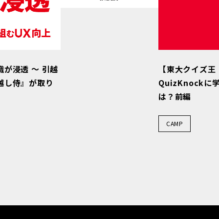
が浸透 ～ 引越
【東大クイズ王
越し侍』が取り
QuizKnoc
は？前編
CAMP