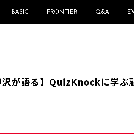
BASIC
FRONTIER
Q&A
E
沢が語る】QuizKnockに学