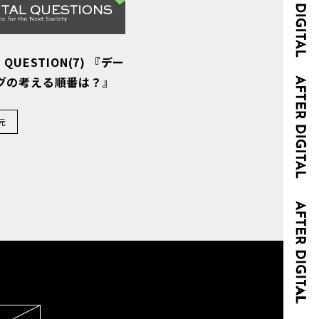
L QUESTION(7) 『デー
グの考える順番は？』
元