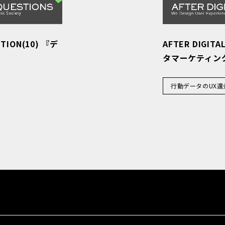
STION(10) 『デ
AFTER DIGITA
』
タマーケティン
行動データのUX還