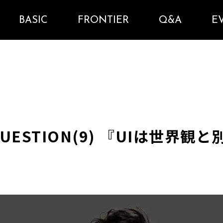
BASIC
FRONTIER
Q&A
E
L QUESTION(9) 『UIは世界