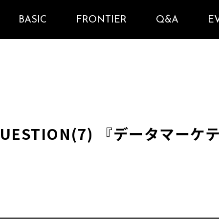
BASIC
FRONTIER
Q&A
E
AL QUESTION(7) 『データマ