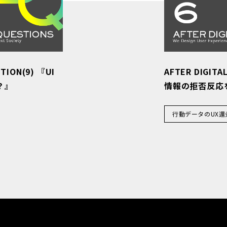
STION(9) 『UI
AFTER DIGITA
？』
情報の拒否反応
行動データのUX還