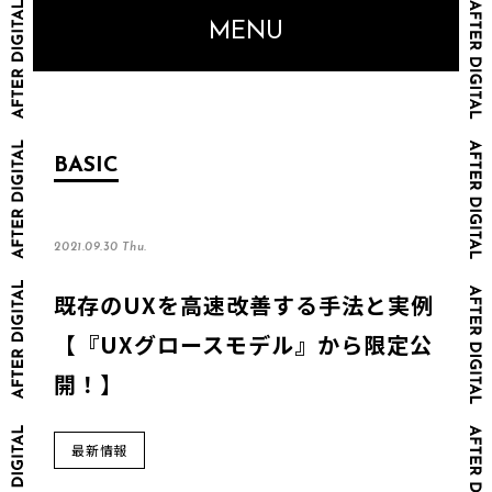
MENU
BASIC
2021.09.30 Thu.
既存のUXを高速改善する手法と実例
【『UXグロースモデル』から限定公
開！】
最新情報