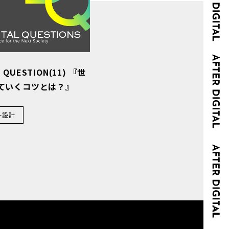
L QUESTION(11) 『世
ていくコツとは？』
ー設計