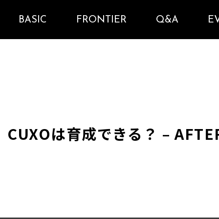
BASIC
FRONTIER
Q&A
E
CUXOは育成できる？ – AFTER 