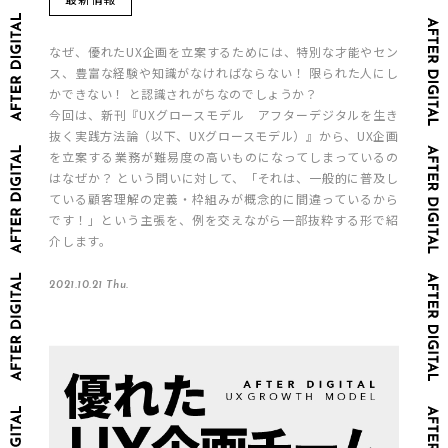
なぜ、優れたUX企画を立案するためには、特別な才能やセン
ス、豊富な経験や知識がなければならない！ 限られた人にし
かできない！ と認識されがちなのでしょうか？
今回は、新刊『UXグロースモデル アフターデジタルを生き
抜く実践方法論（以下、UXグロースモデル）』から、UX企画
を立案する業務が難易度の高いものになってしまっているの
はなぜか？ という問いに対して、「それは、一般的に普及し
ている顧客理解の定義・枠組みが概念的に間違っているから
です！」という主張を、例を交えながら一部抜粋する形で紹
介します。
2021.10.21 Thu.