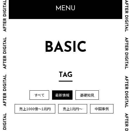
MENU
BASIC
TAG
すべて
最新情報
基礎知見
売上1000億～1兆円
売上1兆円～
中国事例